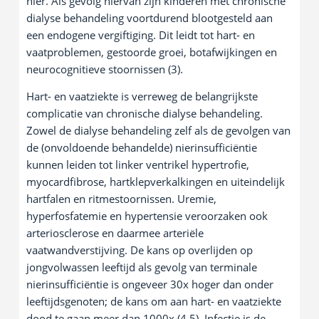
nier. Als gevolg hiervan zijn kinderen met chronische
dialyse behandeling voortdurend blootgesteld aan
een endogene vergiftiging. Dit leidt tot hart- en
vaatproblemen, gestoorde groei, botafwijkingen en
neurocognitieve stoornissen (3).
Hart- en vaatziekte is verreweg de belangrijkste
complicatie van chronische dialyse behandeling.
Zowel de dialyse behandeling zelf als de gevolgen van
de (onvoldoende behandelde) nierinsufficiëntie
kunnen leiden tot linker ventrikel hypertrofie,
myocardfibrose, hartklepverkalkingen en uiteindelijk
hartfalen en ritmestoornissen. Uremie,
hyperfosfatemie en hypertensie veroorzaken ook
arteriosclerose en daarmee arteriële
vaatwandverstijving. De kans op overlijden op
jongvolwassen leeftijd als gevolg van terminale
nierinsufficiëntie is ongeveer 30x hoger dan onder
leeftijdsgenoten; de kans om aan hart- en vaatziekte
dood te gaan meer dan 1000x (4,5). Infectie is de