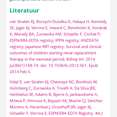
Literatuur
van Stralen KJ, Borzych-Dużalka D, Hataya H, Kennedy
SE, Jager KJ, Verrina E, Inward C, Rönnholm K, Vondrak
K, Warady BA, Zurowska AM, Schaefer F, Cochat P;
ESPN/ERA-EDTA registry; IPPN registry; ANZDATA
registry; Japanese RRT registry. Survival and clinical
outcomes of children starting renal replacement
therapy in the neonatal period.
Kidney Int.
2014
Jul;86(1):168-74. doi: 10.1038/ki.2013.561. Epub
2014 Feb 5
.
Vidal E, van Stralen KJ, Chesnaye NC, Bonthuis M,
Holmberg C, Zurowska A, Trivelli A, Da Silva JEE,
Herthelius M, Adams B, Bjerre A, Jankauskiene A,
Miteva P, Emirova K, Bayazit AK, Mache CJ, Sánchez-
Moreno A, Harambat J, Groothoff JW, Jager KJ,
Schaefer F, Verrina E; ESPN/ERA-EDTA Registry
. Am J