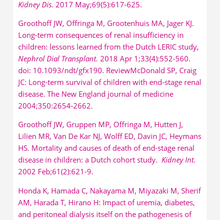
Kidney Dis
. 2017 May;69(5):617-625.
Groothoff JW, Offringa M, Grootenhuis MA, Jager KJ.
Long-term consequences of renal insufficiency in
children: lessons learned from the Dutch LERIC study,
Nephrol Dial Transplant.
2018 Apr 1;33(4):552-560.
doi: 10.1093/ndt/gfx190. ReviewMcDonald SP, Craig
JC: Long-term survival of children with end-stage renal
disease. The New England journal of medicine
2004;350:2654-2662.
Groothoff JW, Gruppen MP, Offringa M, Hutten J,
Lilien MR, Van De Kar NJ, Wolff ED, Davin JC, Heymans
HS. Mortality and causes of death of end-stage renal
disease in children: a Dutch cohort study.
Kidney Int.
2002 Feb;61(2):621-9.
Honda K, Hamada C, Nakayama M, Miyazaki M, Sherif
AM, Harada T, Hirano H: Impact of uremia, diabetes,
and peritoneal dialysis itself on the pathogenesis of