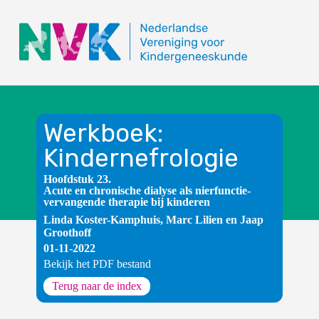
Werkboek:
Kindernefrologie
Hoofdstuk 23.
Acute en chronische dialyse als nierfunctie-
vervangende therapie bij kinderen
Linda Koster-Kamphuis, Marc Lilien en Jaap
Groothoff
01-11-2022
Bekijk het PDF bestand
Terug naar de index