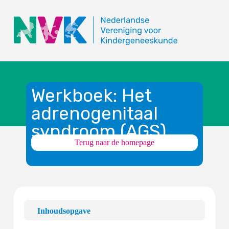
Werkboek: Het
adrenogenitaal
syndroom (AGS)
Terug naar de homepage
Inhoudsopgave